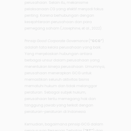
perusahaan. Selain itu, mekanisme
pelaksanaan
C
G yang efektif menjadi fokus
penting. Karena berhubungan dengan
kesejahteraan perusahaan dan para
pemegang saham (Josephine, et al., 2022).
Prinsip
Good Corporate Governance
(
“GCG”
)
adalah tata kelola perusahaan yang baik.
Yang menjelaskan hubungan antara
berbagai unsur dalam perusahaan yang
menentukan kinerja perusahaan. Umumnya,
perusahaan menerapkan GCG untuk
memastikan seluruh aktivitas bisnis
mematuhi hukum dan tidak melanggar
peraturan. Sebagai subjek hukum,
perusahaan tentu memegang hak dan
tanggung jawab yang terikat dengan
peraturan-peraturan di Indonesia.
Kemudian, bagaimana prinsip GCG dalam
pengurusan Perseroan Terbatas (
“PT”
) dan