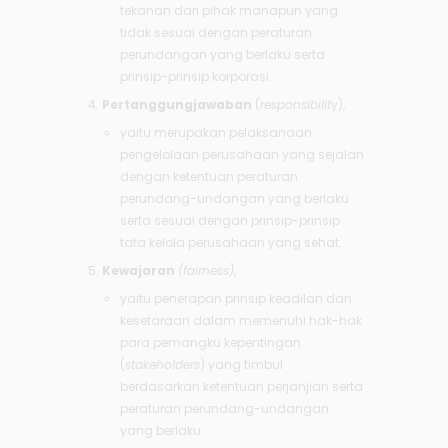
tekanan dari pihak manapun yang
tidak sesuai dengan peraturan
perundangan yang berlaku serta
prinsip-prinsip korporasi.
Pertanggungjawaban
(
responsibilit
y),
yaitu merupakan pelaksanaan
pengelolaan perusahaan yang sejalan
dengan ketentuan peraturan
perundang-undangan yang berlaku
serta sesuai dengan prinsip-prinsip
tata kelola perusahaan yang sehat.
Kewajaran
(fairness)
,
yaitu penerapan prinsip keadilan dan
kesetaraan dalam memenuhi hak-hak
para pemangku kepentingan
(
stakeholders
) yang timbul
berdasarkan ketentuan perjanjian serta
peraturan perundang-undangan
yang berlaku.