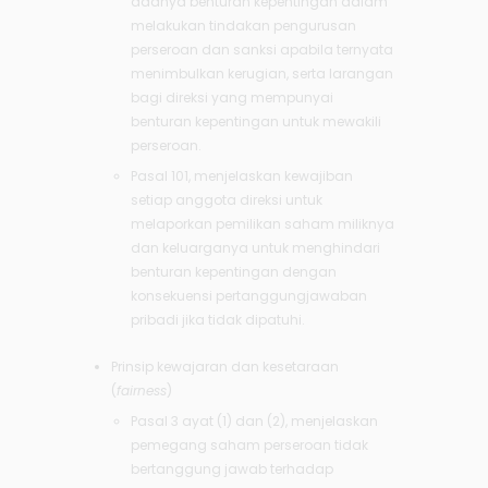
adanya benturan kepentingan dalam
melakukan tindakan pengurusan
perseroan dan sanksi apabila ternyata
menimbulkan kerugian, serta larangan
bagi direksi yang mempunyai
benturan kepentingan untuk mewakili
perseroan.
Pasal 101, menjelaskan kewajiban
setiap anggota direksi untuk
melaporkan pemilikan saham miliknya
dan keluarganya untuk menghindari
benturan kepentingan dengan
konsekuensi pertanggungjawaban
pribadi jika tidak dipatuhi.
Prinsip kewajaran dan kesetaraan
(
fairness
)
Pasal 3 ayat (1) dan (2), menjelaskan
pemegang saham perseroan tidak
bertanggung jawab terhadap