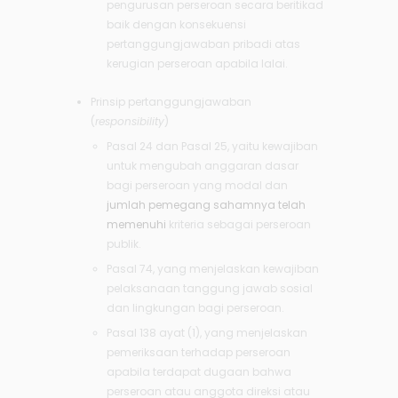
pengurusan perseroan secara beritikad
baik dengan konsekuensi
pertanggungjawaban pribadi atas
kerugian perseroan apabila lalai.
Prinsip pertanggungjawaban
(
responsibility
)
Pasal 24 dan Pasal 25, yaitu kewajiban
untuk mengubah anggaran dasar
bagi perseroan yang modal dan
jumlah pemegang sahamnya telah
memenuhi
kriteria sebagai perseroan
publik.
Pasal 74, yang menjelaskan kewajiban
pelaksanaan tanggung jawab sosial
dan lingkungan bagi perseroan.
Pasal 138 ayat (1), yang menjelaskan
pemeriksaan terhadap perseroan
apabila terdapat dugaan bahwa
perseroan atau anggota direksi atau