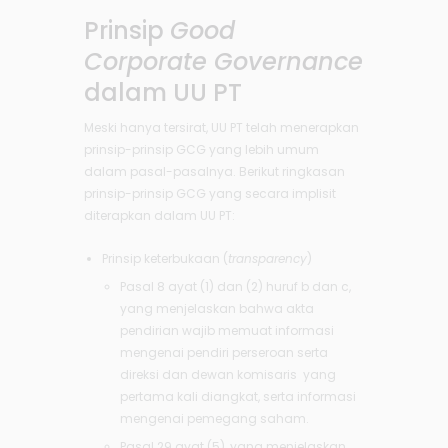
Prinsip
Good
Corporate Governance
dalam UU PT
Meski hanya tersirat, UU PT telah menerapkan
prinsip-prinsip GCG yang lebih umum
dalam pasal-pasalnya. Berikut ringkasan
prinsip-prinsip GCG yang secara implisit
diterapkan dalam UU PT:
Prinsip keterbukaan (
transparency
)
Pasal 8 ayat (1) dan (2) huruf b dan c,
yang menjelaskan bahwa akta
pendirian wajib memuat informasi
mengenai pendiri perseroan serta
direksi dan dewan komisaris yang
pertama kali diangkat, serta informasi
mengenai pemegang saham.
Pasal 29 ayat (5), yang menjelaskan