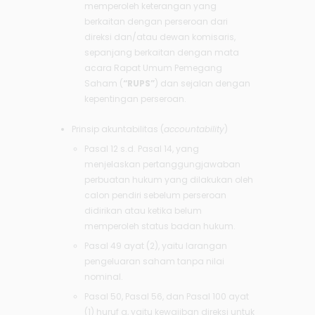
memperoleh keterangan yang
berkaitan dengan perseroan dari
direksi dan/atau dewan komisaris,
sepanjang berkaitan dengan mata
acara Rapat Umum Pemegang
Saham (
“RUPS”
) dan sejalan dengan
kepentingan perseroan.
Prinsip akuntabilitas (
accountability
)
Pasal 12 s.d. Pasal 14, yang
menjelaskan pertanggungjawaban
perbuatan hukum yang dilakukan oleh
calon pendiri sebelum perseroan
didirikan atau ketika belum
memperoleh status badan hukum.
Pasal 49 ayat (2), yaitu larangan
pengeluaran saham tanpa nilai
nominal.
Pasal 50, Pasal 56, dan Pasal 100 ayat
(1) huruf a, yaitu kewajiban direksi untuk