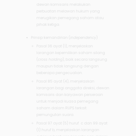
dewan komisaris melakukan
perbuatan melawan hukum yang
merugikan pemegang saham atau
pihak ketiga.
Prinsip kemandirian (
independency
)
Pasal 36 ayat (1), menjelaskan
larangan kepemilikan saham silang
(
cross holding
), baik secara langsung
maupun tidak langsung dengan
beberapa pengecualian.
Pasal 85 ayat (4), menjelaskan
larangan bagi anggota direksi, dewan
komisaris dan karyawan perseroan
untuk menjadi kuasa pemegang
saham dalam RUPS terkait
pemungutan suara.
Pasal 97 ayat (5) huruf c dan 99 ayat
(1) huruf b, menjelaskan larangan