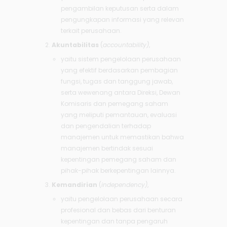
pengambilan keputusan serta dalam
pengungkapan informasi yang relevan
terkait perusahaan.
Akuntabilitas
(
accountability)
,
yaitu sistem pengelolaan perusahaan
yang efektif berdasarkan pembagian
fungsi, tugas dan tanggung jawab,
serta wewenang antara Direksi, Dewan
Komisaris dan pemegang saham
yang meliputi pemantauan, evaluasi
dan pengendalian terhadap
manajemen untuk memastikan bahwa
manajemen bertindak sesuai
kepentingan pemegang saham dan
pihak-pihak berkepentingan lainnya.
Kemandirian
(
independency)
,
yaitu pengelolaan perusahaan secara
profesional dan bebas dari benturan
kepentingan dan tanpa pengaruh