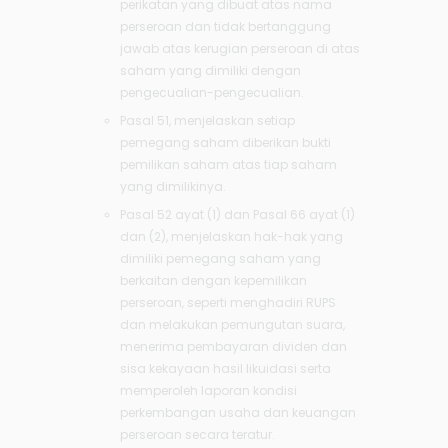
perikatan yang dibuat atas nama
perseroan dan tidak bertanggung
jawab atas kerugian perseroan di atas
saham yang dimiliki dengan
pengecualian-pengecualian.
Pasal 51, menjelaskan setiap
pemegang saham diberikan bukti
pemilikan saham atas tiap saham
yang dimilikinya.
Pasal 52 ayat (1) dan Pasal 66 ayat (1)
dan (2), menjelaskan hak-hak yang
dimiliki pemegang saham yang
berkaitan dengan kepemilikan
perseroan, seperti menghadiri RUPS
dan melakukan pemungutan suara,
menerima pembayaran dividen dan
sisa kekayaan hasil likuidasi serta
memperoleh laporan kondisi
perkembangan usaha dan keuangan
perseroan secara teratur.