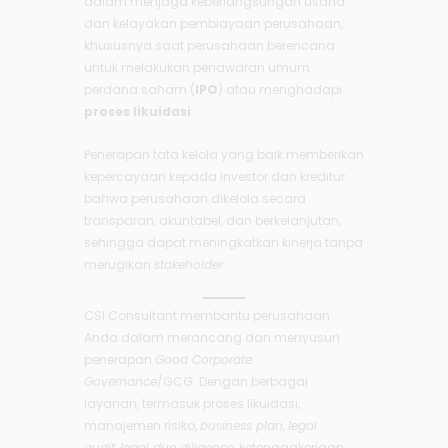
dalam menjaga keberlangsungan usaha
dan kelayakan pembiayaan perusahaan,
khususnya saat perusahaan berencana
untuk melakukan penawaran umum
perdana saham (
IPO
) atau menghadapi
proses likuidasi
.
Penerapan tata kelola yang baik memberikan
kepercayaan kepada investor dan kreditur
bahwa perusahaan dikelola secara
transparan, akuntabel, dan berkelanjutan,
sehingga dapat meningkatkan kinerja tanpa
merugikan
stakeholder
.
CSI Consultant membantu perusahaan
Anda dalam merancang dan menyusun
penerapan
Good Corporate
Governance
/GCG. Dengan berbagai
layanan, termasuk proses likuidasi,
manajemen risiko,
business plan
,
legal
audit
,
legal due diligence
, ketenagakerjaan,