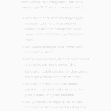
manajemen risiko yang diperlukan untuk
melengkapi GCG adalah sebagai berikut:
Melakukan analisis kesenjangan (
gap
analysis
) dan
maturity assesment
terhadap standar manajemen risiko
seperti ISO 31000:2009 atau COSO ERM
2004;
Menyusun kerangka kerja (
framework
)
manajemen risiko;
Menyusun panduan, standar operasional,
dan kebijakan manajemen risiko;
Melakukan pelatihan dan pendampingan
terkait penerapan Manajemen Risiko;
Melakukan pendampingan dalam
pelaksanaan audit berbasis risiko dan
perencanaan Program asuransi;
Mengelola dan mengevaluasi kinerja
manajemen risiko secara berkelanjutan;