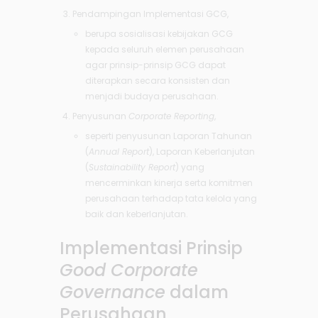
Pendampingan Implementasi GCG,
berupa sosialisasi kebijakan GCG
kepada seluruh elemen perusahaan
agar prinsip-prinsip GCG dapat
diterapkan secara konsisten dan
menjadi budaya perusahaan.
Penyusunan
Corporate Reporting
,
seperti penyusunan Laporan Tahunan
(
Annual Report
), Laporan Keberlanjutan
(
Sustainability Report
) yang
mencerminkan kinerja serta komitmen
perusahaan terhadap tata kelola yang
baik dan keberlanjutan.
Implementasi Prinsip
Good Corporate
Governance
dalam
Perusahaan