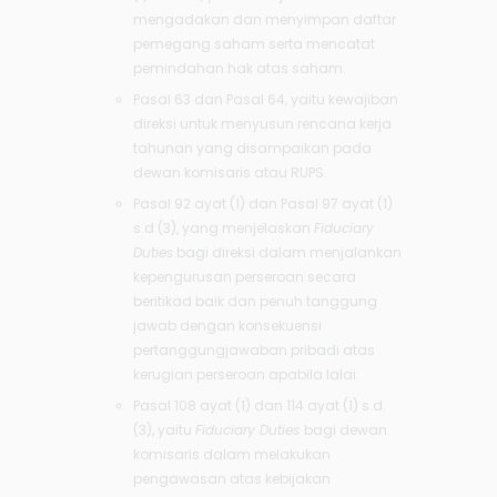
mengadakan dan menyimpan daftar
pemegang saham serta mencatat
pemindahan hak atas saham.
Pasal 63 dan Pasal 64, yaitu kewajiban
direksi untuk menyusun rencana kerja
tahunan yang disampaikan pada
dewan komisaris atau RUPS.
Pasal 92 ayat (1) dan Pasal 97 ayat (1)
s.d (3), yang menjelaskan
Fiduciary
Duties
bagi direksi dalam menjalankan
kepengurusan perseroan secara
beritikad baik dan penuh tanggung
jawab dengan konsekuensi
pertanggungjawaban pribadi atas
kerugian perseroan apabila lalai.
Pasal 108 ayat (1) dan 114 ayat (1) s.d.
(3), yaitu
Fiduciary Duties
bagi dewan
komisaris dalam melakukan
pengawasan atas kebijakan