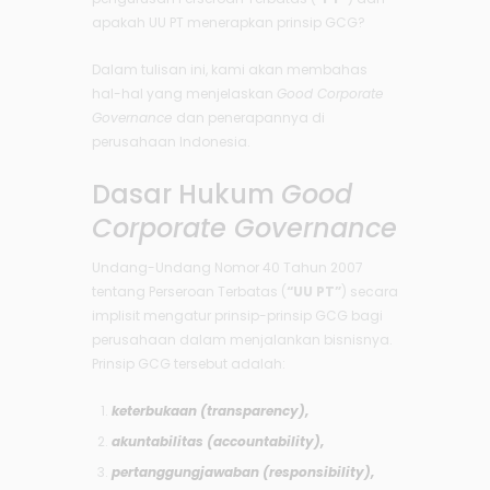
apakah UU PT menerapkan prinsip GCG?
Dalam tulisan ini, kami akan membahas
hal-hal yang menjelaskan
Good Corporate
Governance
dan penerapannya di
perusahaan Indonesia.
Dasar Hukum
Good
Corporate Governance
Undang-Undang Nomor 40 Tahun 2007
tentang Perseroan Terbatas (
“UU PT”
) secara
implisit mengatur prinsip-prinsip GCG bagi
perusahaan dalam menjalankan bisnisnya.
Prinsip GCG tersebut adalah:
keterbukaan (
transparency
),
akuntabilitas (
accountability
),
pertanggungjawaban (
responsibility
),