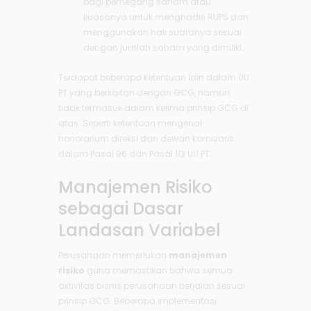
bagi pemegang saham atau
kuasanya untuk menghadiri RUPS dan
menggunakan hak suaranya sesuai
dengan jumlah saham yang dimiliki.
Terdapat beberapa ketentuan lain dalam UU
PT yang berkaitan dengan GCG, namun
tidak termasuk dalam kelima prinsip GCG di
atas. Seperti ketentuan mengenai
honorarium direksi dan dewan komisaris
dalam Pasal 96 dan Pasal 113 UU PT.
Manajemen Risiko
sebagai Dasar
Landasan Variabel
Perusahaan memerlukan
manajemen
risiko
guna memastikan bahwa semua
aktivitas bisnis perusahaan berjalan sesuai
prinsip GCG. Beberapa implementasi