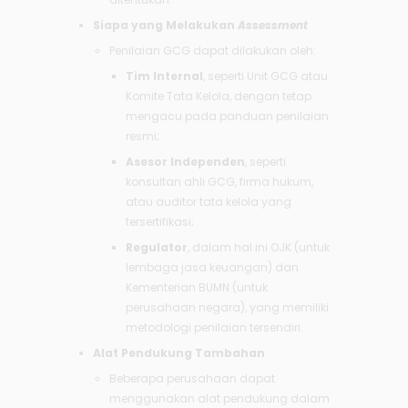
Siapa yang Melakukan
Assessment
Penilaian GCG dapat dilakukan oleh:
Tim Internal
, seperti Unit GCG atau
Komite Tata Kelola, dengan tetap
mengacu pada panduan penilaian
resmi;
Asesor Independen
, seperti
konsultan ahli GCG, firma hukum,
atau auditor tata kelola yang
tersertifikasi;
Regulator
, dalam hal ini OJK (untuk
lembaga jasa keuangan) dan
Kementerian BUMN (untuk
perusahaan negara), yang memiliki
metodologi penilaian tersendiri.
Alat Pendukung Tambahan
Beberapa perusahaan dapat
menggunakan alat pendukung dalam