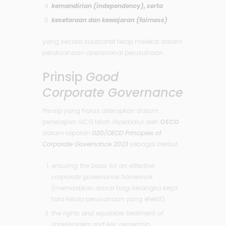
kemandirian (
independency
), serta
kesetaraan dan kewajaran (
fairness
)
yang secara substantif tetap melekat dalam
pelaksanaan operasional perusahaan.
Prinsip
Good
Corporate Governance
Prinsip yang harus diterapkan dalam
penerapan GCG telah diperbarui oleh
OECD
dalam laporan
G20/OECD Principles of
Corporate Governance 2023
sebagai berikut:
ensuring the basis for an effective
corporate governance framework
(memastikan dasar bagi kerangka kerja
tata kelola perusahaan yang efektif);
the rights and equitable treatment of
shareholders and key ownership