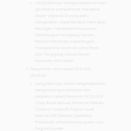
yang berfungsi sebagai pedoman dan
gambaran komprehensif mengenai
aspek-aspek GCG yang perlu
ditingkatkan. Aspek tersebut mencakup
Kerangka Tata Kelola Perusahaan,
Perlindungan Pemegang Saham,
Peranan Pemangku Kepentingan,
Transparansi Informasi, serta Peran
dan Tanggung Jawab Dewan
Komisaris dan Direksi.
Penyusunan atau review
GCG Soft
structure
,
yang berfungsi untuk mengedepankan
pengembangan prosedur dan
kebijakan, seperti Pedoman GCG,
GCG
Code
,
Board Manual
, Pedoman Perilaku
(
Code of Conduct
), Piagam Audit
Internal, SOP (
Standar Operating
Procedure
),
whistleblowing system
dan
Piagam Komite.