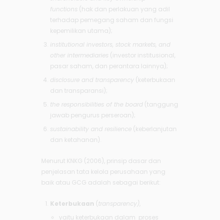
functions
(hak dan perlakuan yang adil
terhadap pemegang saham dan fungsi
kepemilikan utama);
institutional investors, stock markets, and
other intermediaries
(investor institusional,
pasar saham, dan perantara lainnya);
disclosure and transparency
(keterbukaan
dan transparansi);
the responsibilities of the board
(tanggung
jawab pengurus perseroan);
sustainability and resilience
(keberlanjutan
dan ketahanan).
Menurut KNKG (2006), prinsip dasar dan
penjelasan tata kelola perusahaan yang
baik atau GCG adalah sebagai berikut:
Keterbukaan
(
transparency)
,
yaitu keterbukaan dalam proses