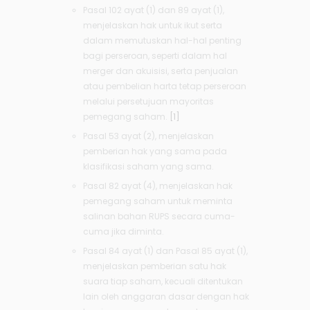
Pasal 102 ayat (1) dan 89 ayat (1),
menjelaskan hak untuk ikut serta
dalam memutuskan hal-hal penting
bagi perseroan, seperti dalam hal
merger dan akuisisi, serta penjualan
atau pembelian harta tetap perseroan
melalui persetujuan mayoritas
pemegang saham.
[1]
Pasal 53 ayat (2), menjelaskan
pemberian hak yang sama pada
klasifikasi saham yang sama.
Pasal 82 ayat (4), menjelaskan hak
pemegang saham untuk meminta
salinan bahan RUPS secara cuma-
cuma jika diminta.
Pasal 84 ayat (1) dan Pasal 85 ayat (1),
menjelaskan pemberian satu hak
suara tiap saham, kecuali ditentukan
lain oleh anggaran dasar dengan hak