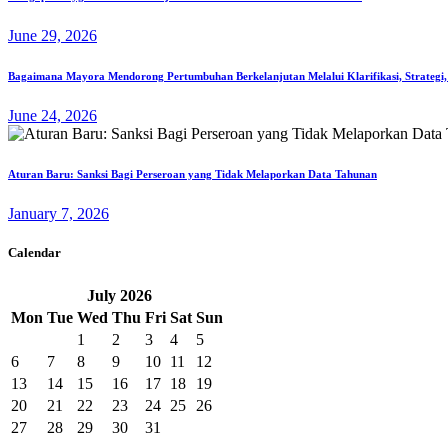
June 29, 2026
Bagaimana Mayora Mendorong Pertumbuhan Berkelanjutan Melalui Klarifikasi, Strategi,
June 24, 2026
Aturan Baru: Sanksi Bagi Perseroan yang Tidak Melaporkan Data Tahunan
January 7, 2026
Calendar
July
2026
Mon
Tue
Wed
Thu
Fri
Sat
Sun
1
2
3
4
5
6
7
8
9
10
11
12
13
14
15
16
17
18
19
20
21
22
23
24
25
26
27
28
29
30
31