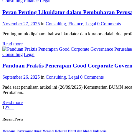
Consulting
Finance
Legal
Peran Penting Likuidator dalam Pembubaran Perus
November 27, 2025
in
Consulting
,
Finance
,
Legal
0
Comments
Penting untuk dipahami bahwa likuidator dan kurator adalah dua profe
Read more
Consulting
Legal
Panduan Praktis Penerapan Good Corporate Gov
September 26, 2025
in
Consulting
,
Legal
0
Comments
Pada saat penulisan artikel ini (26/09/2025) Kementerian BUMN s
Perubahan...
Read more
1
2
3
…
Recent Posts
Mengapa Playground Anak Menjadi Rebutan Hotel dan Mal di Indonesia