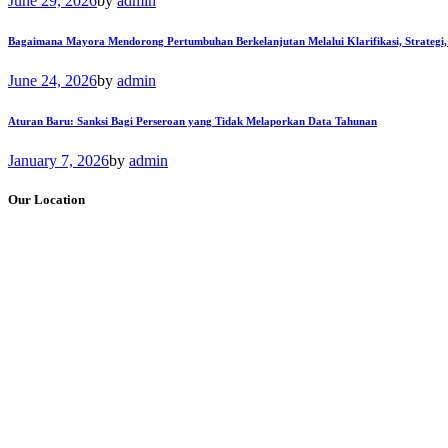
June 29, 2026
by
admin
Bagaimana Mayora Mendorong Pertumbuhan Berkelanjutan Melalui Klarifikasi, Strategi,
June 24, 2026
by
admin
Aturan Baru: Sanksi Bagi Perseroan yang Tidak Melaporkan Data Tahunan
January 7, 2026
by
admin
Our Location