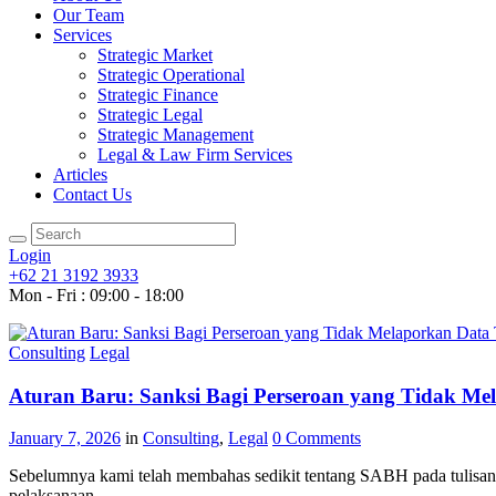
Our Team
Services
Strategic Market
Strategic Operational
Strategic Finance
Strategic Legal
Strategic Management
Legal & Law Firm Services
Articles
Contact Us
Login
+62 21 3192 3933
Mon - Fri : 09:00 - 18:00
Consulting
Legal
Aturan Baru: Sanksi Bagi Perseroan yang Tidak M
January 7, 2026
in
Consulting
,
Legal
0
Comments
Sebelumnya kami telah membahas sedikit tentang SABH pada tulisan
pelaksanaan...