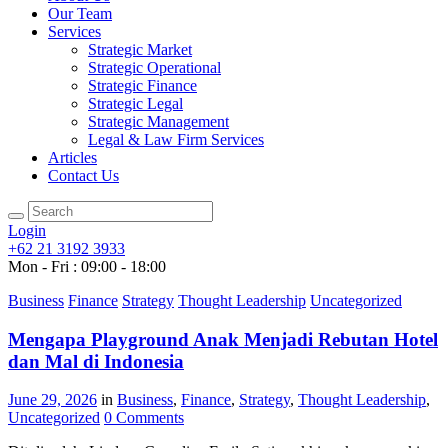
Our Team
Services
Strategic Market
Strategic Operational
Strategic Finance
Strategic Legal
Strategic Management
Legal & Law Firm Services
Articles
Contact Us
Login
+62 21 3192 3933
Mon - Fri : 09:00 - 18:00
Business
Finance
Strategy
Thought Leadership
Uncategorized
Mengapa Playground Anak Menjadi Rebutan Hotel
dan Mal di Indonesia
June 29, 2026
in
Business
,
Finance
,
Strategy
,
Thought Leadership
,
Uncategorized
0
Comments