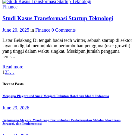
Finance
Studi Kasus Transformasi Startup Teknologi
June 20, 2025
in
Finance
0
Comments
Latar Belakang Di tengah badai tech winter, sebuah startup di sektor
layanan digital menunjukkan pertumbuhan pengguna (user growth)
yang tinggi dalam waktu singkat. Meskipun jumlah pengguna
terus...
Read more
1
2
3
…
Recent Posts
Mengapa Playground Anak Menjadi Rebutan Hotel dan Mal di Indonesia
June 29, 2026
Bagaimana Mayora Mendorong Pertumbuhan Berkelanjutan Melalui Klarifikasi,
Strategi, dan Implementasi