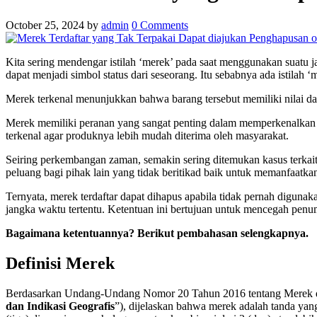
October 25, 2024
by
admin
0
Comments
Kita sering mendengar istilah ‘merek’ pada saat menggunakan suatu ja
dapat menjadi simbol status dari seseorang. Itu sebabnya ada istilah ‘
Merek terkenal menunjukkan bahwa barang tersebut memiliki nilai da
Merek memiliki peranan yang sangat penting dalam memperkenalkan 
terkenal agar produknya lebih mudah diterima oleh masyarakat.
Seiring perkembangan zaman, semakin sering ditemukan kasus terkait
peluang bagi pihak lain yang tidak beritikad baik untuk memanfaatk
Ternyata, merek terdaftar dapat dihapus apabila tidak pernah digun
jangka waktu tertentu. Ketentuan ini bertujuan untuk mencegah pen
Bagaimana ketentuannya? Berikut pembahasan selengkapnya.
Definisi Merek
Berdasarkan Undang-Undang Nomor 20 Tahun 2016 tentang Merek da
dan Indikasi Geografis
”), dijelaskan bahwa merek adalah tanda yang