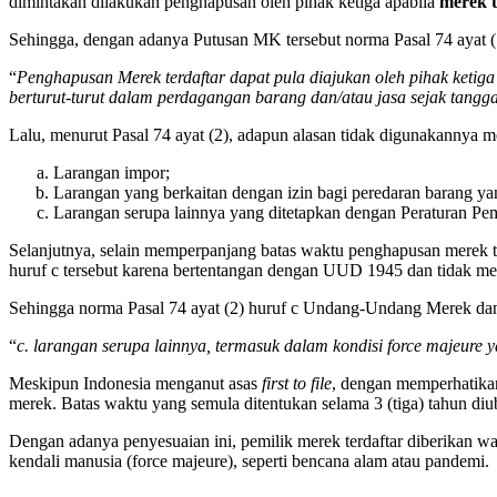
dimintakan dilakukan penghapusan oleh pihak ketiga apabila
merek t
Sehingga, dengan adanya Putusan MK tersebut norma Pasal 74 ayat 
“
Penghapusan Merek terdaftar dapat pula diajukan oleh pihak keti
berturut-turut dalam perdagangan barang dan/atau jasa sejak tangg
Lalu, menurut Pasal 74 ayat (2), adapun alasan tidak digunakannya m
Larangan impor;
Larangan yang berkaitan dengan izin bagi peredaran barang y
Larangan serupa lainnya yang ditetapkan dengan Peraturan Pem
Selanjutnya, selain memperpanjang batas waktu penghapusan merek te
huruf c tersebut karena bertentangan dengan UUD 1945 dan tidak m
Sehingga norma Pasal 74 ayat (2) huruf c Undang-Undang Merek dan
“
c. larangan serupa lainnya, termasuk dalam kondisi force majeure
Meskipun Indonesia menganut asas
first to file
, dengan memperhatika
merek. Batas waktu yang semula ditentukan selama 3 (tiga) tahun diub
Dengan adanya penyesuaian ini, pemilik merek terdaftar diberikan wa
kendali manusia (force majeure), seperti bencana alam atau pandemi.