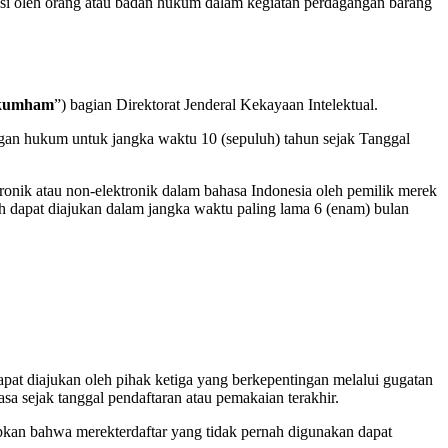
duksi oleh orang atau badan hukum dalam kegiatan perdagangan barang
kumham
”) bagian Direktorat Jenderal Kekayaan Intelektual.
gan hukum untuk jangka waktu 10 (sepuluh) tahun sejak Tanggal
onik atau non-elektronik dalam bahasa Indonesia oleh pemilik merek
h dapat diajukan dalam jangka waktu paling lama 6 (enam) bulan
at diajukan oleh pihak ketiga yang berkepentingan melalui gugatan
sa sejak tanggal pendaftaran atau pemakaian terakhir.
etapkan bahwa merekterdaftar yang tidak pernah digunakan dapat