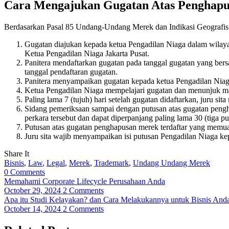
Cara Mengajukan Gugatan Atas Penghapu
Berdasarkan Pasal 85 Undang-Undang Merek dan Indikasi Geografis, 
Gugatan diajukan kepada ketua Pengadilan Niaga dalam wilayah h
Ketua Pengadilan Niaga Jakarta Pusat.
Panitera mendaftarkan gugatan pada tanggal gugatan yang bers
tanggal pendaftaran gugatan.
Panitera menyampaikan gugatan kepada ketua Pengadilan Niaga 
Ketua Pengadilan Niaga mempelajari gugatan dan menunjuk maje
Paling lama 7 (tujuh) hari setelah gugatan didaftarkan, juru sit
Sidang pemeriksaan sampai dengan putusan atas gugatan penghap
perkara tersebut dan dapat diperpanjang paling lama 30 (tiga 
Putusan atas gugatan penghapusan merek terdaftar yang memu
Juru sita wajib menyampaikan isi putusan Pengadilan Niaga kep
Share It
Bisnis
,
Law
,
Legal
,
Merek
,
Trademark
,
Undang Undang Merek
0
Comments
Memahami Corporate Lifecycle Perusahaan Anda
October 29, 2024
2 Comments
Apa itu Studi Kelayakan? dan Cara Melakukannya untuk Bisnis And
October 14, 2024
2 Comments