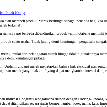
sa atau membeli produk. Merek berfungsi sebagai penanda bagi kita untu
merek terkenal’.
n gengsi yang berbeda dibandingkan produk yang notabene memiliki je
produk suatu usaha. Tidak jarang demi keuntungan, pengusaha senga
 merek, mulai dari pelanggaran merek hingga tidak digunakannya mere
annya demi keuntungan pribadi.
akan. Undang-undang merek menetapkan bahwa hak eksklusif atas suatu 
umpukan merek yang tidak aktif, yang dapat menghambat inovasi dan p
n Indikasi Geografis sebagaimana diubah dengan Undang-Undang No
 dapat ditampilkan secara grafis berupa gambar, logo, nama, kata, hur