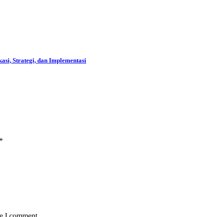
i, Strategi, dan Implementasi
*
me I comment.