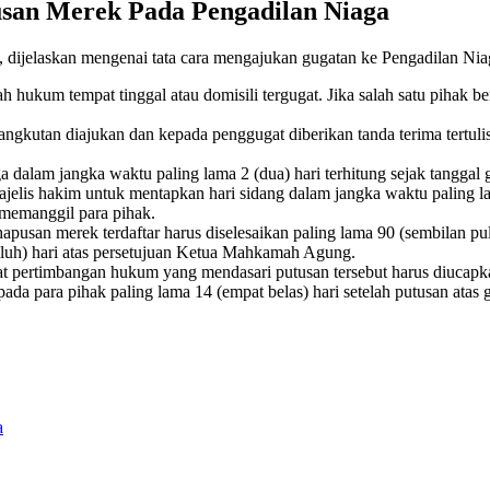
san Merek Pada Pengadilan Niaga
dijelaskan mengenai tata cara mengajukan gugatan ke Pengadilan Niaga
ukum tempat tinggal atau domisili tergugat. Jika salah satu pihak ber
angkutan diajukan dan kepada penggugat diberikan tanda terima tertul
dalam jangka waktu paling lama 2 (dua) hari terhitung sejak tanggal g
lis hakim untuk mentapkan hari sidang dalam jangka waktu paling lama
a memanggil para pihak.
usan merek terdaftar harus diselesaikan paling lama 90 (sembilan pulu
puluh) hari atas persetujuan Ketua Mahkamah Agung.
at pertimbangan hukum yang mendasari putusan tersebut harus diucap
ada para pihak paling lama 14 (empat belas) hari setelah putusan atas
a