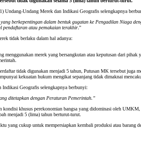
ersebut tidak digunakan selama 5 (lima) tahun berturut-turut.
(1) Undang-Undang Merek dan Indikasi Geografis selengkapnya berbu
ga yang berkepentingan dalam bentuk gugatan ke Pengadilan Niaga den
al pendaftaran atau pemakaian terakhir
.”
erek tidak berlaku dalam hal adanya:
ang menggunakan merek yang bersangkutan atau keputusan dari pihak y
erintah.
rdaftar tidak digunakan menjadi 5 tahun, Putusan MK tersebut juga m
empunyai kekuatan hukum mengikat sepanjang tidak dimaknai mencakup
 Indikasi Geografis selengkapnya berbunyi:
 yang ditetapkan dengan Peraturan Pemerintah.”
n kondisi khusus perekonomian bangsa yang didominasi oleh UMKM, 
ah menjadi 5 (lima) tahun berturut-turut.
ktu yang cukup untuk mempersiapkan kembali produksi atau barang deng