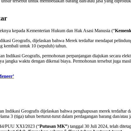
ebih unsur tersebut untuk membedakan barang dan/atau jasa yang dipro
tar
ereknya kepada Kementerian Hukum dan Hak Asasi Manusia (“
Kemen
ikasi Geografis, dijelaskan bahwa Merek terdaftar mendapat pelindun
g kembali untuk 10 (sepuluh) tahun.
n Indikasi Geografis, permohonan perpanjangan diajukan secara elektr
ya jangka waktu dengan dikenai biaya. Permohonan tersebut juga masi
Meneer’
 Indikasi Geografis dijelaskan bahwa penghapusan merek terdaftar dap
ama 3 (tiga) tahun berturut-turut dalam perdagangan barang dan/atau ja
 144/PUU XXI/2023 (“
Putusan MK”
) tanggal 30 Juli 2024, telah dit