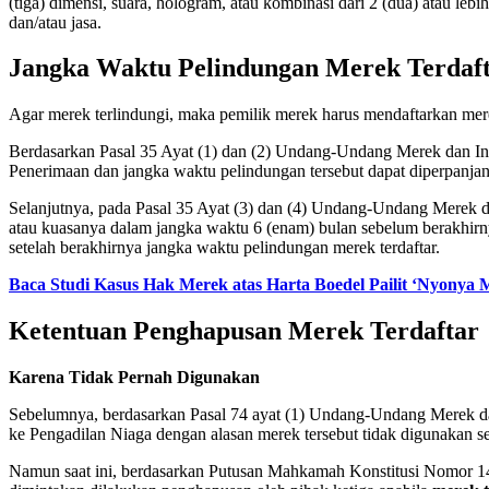
(tiga) dimensi, suara, hologram, atau kombinasi dari 2 (dua) atau l
dan/atau jasa.
Jangka Waktu Pelindungan Merek Terdaf
Agar merek terlindungi, maka pemilik merek harus mendaftarkan m
Berdasarkan Pasal 35 Ayat (1) dan (2) Undang-Undang Merek dan Ind
Penerimaan dan jangka waktu pelindungan tersebut dapat diperpanjan
Selanjutnya, pada Pasal 35 Ayat (3) dan (4) Undang-Undang Merek da
atau kuasanya dalam jangka waktu 6 (enam) bulan sebelum berakhirn
setelah berakhirnya jangka waktu pelindungan merek terdaftar.
Baca Studi Kasus Hak Merek atas Harta Boedel Pailit ‘Nyonya 
Ketentuan Penghapusan Merek Terdaftar
Karena Tidak Pernah Digunakan
Sebelumnya, berdasarkan Pasal 74 ayat (1) Undang-Undang Merek dan
ke Pengadilan Niaga dengan alasan merek tersebut tidak digunakan sel
Namun saat ini, berdasarkan Putusan Mahkamah Konstitusi Nomor