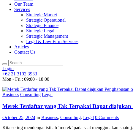
Our Team
Services
Strategic Market
Strategic Operational
Strategic Finance
Strategic Legal
Strategic Management
Legal & Law Firm Services
Articles
Contact Us
Login
+62 21 3192 3933
Mon - Fri : 09:00 - 18:00
Business
Consulting
Legal
Merek Terdaftar yang Tak Terpakai Dapat diajukan
October 25, 2024
in
Business
,
Consulting
,
Legal
0
Comments
Kita sering mendengar istilah ‘merek’ pada saat menggunakan suatu ja