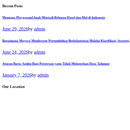
Recent Posts
Mengapa Playground Anak Menjadi Rebutan Hotel dan Mal di Indonesia
June 29, 2026
by
admin
Bagaimana Mayora Mendorong Pertumbuhan Berkelanjutan Melalui Klarifikasi, Strategi,
June 24, 2026
by
admin
Aturan Baru: Sanksi Bagi Perseroan yang Tidak Melaporkan Data Tahunan
January 7, 2026
by
admin
Our Location