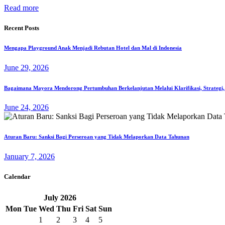
Read more
Recent Posts
Mengapa Playground Anak Menjadi Rebutan Hotel dan Mal di Indonesia
June 29, 2026
Bagaimana Mayora Mendorong Pertumbuhan Berkelanjutan Melalui Klarifikasi, Strategi,
June 24, 2026
Aturan Baru: Sanksi Bagi Perseroan yang Tidak Melaporkan Data Tahunan
January 7, 2026
Calendar
July
2026
Mon
Tue
Wed
Thu
Fri
Sat
Sun
1
2
3
4
5