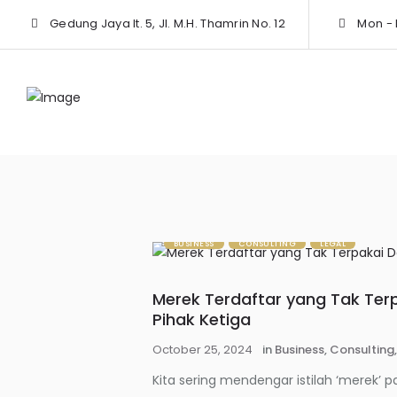
Gedung Jaya lt. 5, Jl. M.H. Thamrin No. 12
Mon - F
BUSINESS
CONSULTING
LEGAL
Merek Terdaftar yang Tak Ter
Pihak Ketiga
October 25, 2024
in
Business
,
Consulting
Kita sering mendengar istilah ‘merek