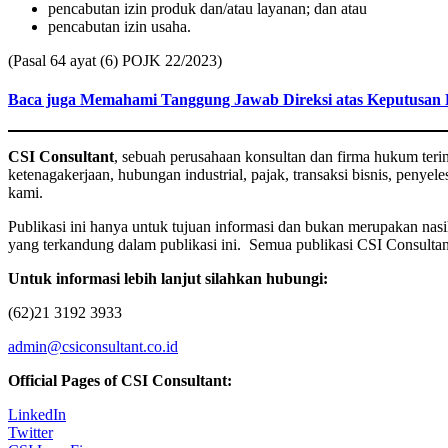
pencabutan izin produk dan/atau layanan; dan atau
pencabutan izin usaha.
(Pasal 64 ayat (6) POJK 22/2023)
Baca juga Memahami Tanggung Jawab Direksi atas Keputusan 
CSI Consultant
, sebuah perusahaan konsultan dan firma hukum teri
ketenagakerjaan, hubungan industrial, pajak, transaksi bisnis, penyele
kami.
Publikasi ini hanya untuk tujuan informasi dan bukan merupakan n
yang terkandung dalam publikasi ini. Semua publikasi CSI Consultant 
Untuk informasi lebih lanjut silahkan hubungi:
(62)21 3192 3933
admin@csiconsultant.co.id
Official Pages of CSI Consultant:
LinkedIn
Twitter