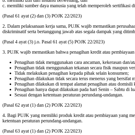
b. memiliki izin dari instansi berwenang; dan
c. memiliki sumber daya manusia yang telah memperoleh sertifikasi di 
(Pasal 61 ayat (2) dan (3) POJK 22/2023)
2. Dalam pelaksanaan kerja sama, PUJK wajib memastikan perusahaa
diskriminatif serta bertanggung jawab atas segala dampak yang ditimb
(Pasal 4 ayat (3) j.o. Pasal 61 ayat (5) POJK 22/2023)
3. PUJK wajib memastikan bahwa penagihan kredit atau pembiayaan 
Penagihan tidak menggunakan cara ancaman, kekerasan dan/at
Penagihan tidak menggunakan tekanan secara fisik maupun ver
Tidak melakukan penagihan kepada pihak selain konsumen;
Penagihan dilakukan tidak secara terus menerus yang bersifat
Penagihan dilakukan di tempat alamat penagihan atau domisili
Penagihan hanya dapat dilakukan pada hari Senin – Sabtu di lua
Sesuai dengan ketentuan peraturan perundang-undangan.
(Pasal 62 ayat (1) dan (2) POJK 22/2023)
4. Bagi PUJK yang memiliki produk kredit atau pembiayaan yang me
ketentuan peraturan perundang-undangan.
(Pasal 63 ayat (1) dan (2) POJK 22/2023)