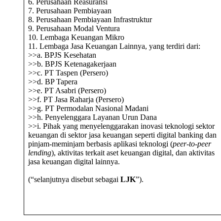
6. Perusahaan Reasuransi
7. Perusahaan Pembiayaan
8. Perusahaan Pembiayaan Infrastruktur
9. Perusahaan Modal Ventura
10. Lembaga Keuangan Mikro
11. Lembaga Jasa Keuangan Lainnya, yang terdiri dari:
>>a. BPJS Kesehatan
>>b. BPJS Ketenagakerjaan
>>c. PT Taspen (Persero)
>>d. BP Tapera
>>e. PT Asabri (Persero)
>>f. PT Jasa Raharja (Persero)
>>g. PT Permodalan Nasional Madani
>>h. Penyelenggara Layanan Urun Dana
>>i. Pihak yang menyelenggarakan inovasi teknologi sektor
keuangan di sektor jasa keuangan seperti digital banking dan
pinjam-meminjam berbasis aplikasi teknologi (
peer-to-peer
lending
), aktivitas terkait aset keuangan digital, dan aktivitas
jasa keuangan digital lainnya.
(“selanjutnya disebut sebagai
LJK
”).