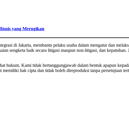
Bisnis yang Merugikan
ntegrasi di Jakarta, membantu pelaku usaha dalam mengatur dan melak
saian sengketa baik secara litigasi maupun non-litigasi
,
dan kepatuhan. 
asihat hukum. Kami tidak bertanggungjawab dalam bentuk apapun kepa
memiliki hak cipta dan tidak boleh direproduksi tanpa persetujuan tert