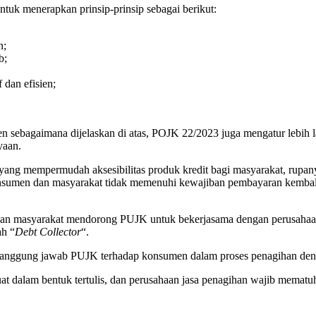
uk menerapkan prinsip-prinsip sebagai berikut:
n;
b;
dan efisien;
n sebagaimana dijelaskan di atas, POJK 22/2023 juga mengatur lebih 
yaan.
, yang mempermudah aksesibilitas produk kredit bagi masyarakat, rupan
 konsumen dan masyarakat tidak memenuhi kewajiban pembayaran kembal
dan masyarakat mendorong PUJK untuk bekerjasama dengan perusahaan
ah “
Debt Collector
“.
anggung jawab PUJK terhadap konsumen dalam proses penagihan denga
t dalam bentuk tertulis, dan perusahaan jasa penagihan wajib mematuhi