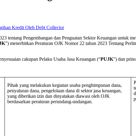
2023 tentang Pengembangan dan Penguatan Sektor Keuangan untuk me
JK
”) menerbitkan Peraturan OJK Nomor 22 tahun 2023 Tentang Perl
penyesuaian cakupan Pelaku Usaha Jasa Keuangan (“
PUJK
”) dan prin
P
Pihak yang melakukan kegiatan usaha penghimpunan dana,
t
penyaluran dana, pengelolaan dana di sektor jasa keuangan,
d
yang diberikan izin dan dinyatakan diawasi oleh OJK
p
berdasarkan peraturan perundang-undangan.