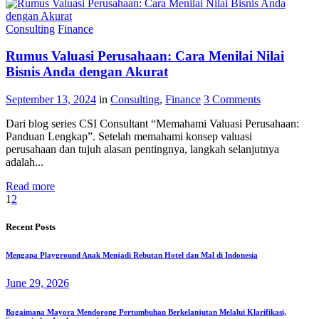
Consulting
Finance
Rumus Valuasi Perusahaan: Cara Menilai Nilai
Bisnis Anda dengan Akurat
September 13, 2024
in
Consulting
,
Finance
3
Comments
Dari blog series CSI Consultant “Memahami Valuasi Perusahaan:
Panduan Lengkap”. Setelah memahami konsep valuasi
perusahaan dan tujuh alasan pentingnya, langkah selanjutnya
adalah...
Read more
1
2
Recent Posts
Mengapa Playground Anak Menjadi Rebutan Hotel dan Mal di Indonesia
June 29, 2026
Bagaimana Mayora Mendorong Pertumbuhan Berkelanjutan Melalui Klarifikasi,