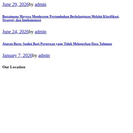
June 29, 2026
by
admin
Bagaimana Mayora Mendorong Pertumbuhan Berkelanjutan Melalui Klarifikasi,
Strategi, dan Implementasi
June 24, 2026
by
admin
Aturan Baru: Sanksi Bagi Perseroan yang Tidak Melaporkan Data Tahunan
January 7, 2026
by
admin
Our Location