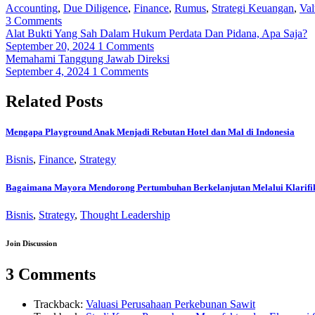
Accounting
,
Due Diligence
,
Finance
,
Rumus
,
Strategi Keuangan
,
Val
3
Comments
Alat Bukti Yang Sah Dalam Hukum Perdata Dan Pidana, Apa Saja?
September 20, 2024
1 Comments
Memahami Tanggung Jawab Direksi
September 4, 2024
1 Comments
Related Posts
Mengapa Playground Anak Menjadi Rebutan Hotel dan Mal di Indonesia
Bisnis
,
Finance
,
Strategy
Bagaimana Mayora Mendorong Pertumbuhan Berkelanjutan Melalui Klarifikas
Bisnis
,
Strategy
,
Thought Leadership
Join Discussion
3 Comments
Trackback:
Valuasi Perusahaan Perkebunan Sawit