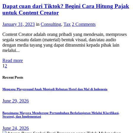
Dapat cuan dari Tiktok? Begini Cara Hitung Pajak
untuk Content Creator
January 31, 2023
in
Consulting
,
Tax
2
Comments
Content Creator adalah orang pribadi yang mendesain, memproses
segala sesuatu dalam (material) bentuk visual, dan/atau audio
dengan media tayang yang dapat ditransmisi kepada pihak lain
melalui...
Read more
1
2
Recent Posts
Mengapa Playground Anak Menjadi Rebutan Hotel dan Mal di Indonesia
June 29, 2026
Bagaimana Mayora Mendorong Pertumbuhan Berkelanjutan Melalui Klarifikasi,
Strategi, dan Implementasi
June 24, 2026