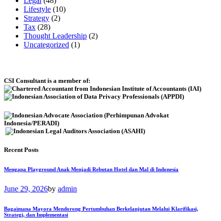
Legal
(48)
Lifestyle
(10)
Strategy
(2)
Tax
(28)
Thought Leadership
(2)
Uncategorized
(1)
CSI Consultant is a member of:
Recent Posts
Mengapa Playground Anak Menjadi Rebutan Hotel dan Mal di Indonesia
June 29, 2026
by
admin
Bagaimana Mayora Mendorong Pertumbuhan Berkelanjutan Melalui Klarifikasi,
Strategi, dan Implementasi