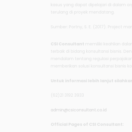
kasus yang dapat dipelajari di dalam o
terulang di proyek mendatang.
Sumber: Portny, S. E. (2017). Project m
CSI Consultant
memiliki keahlian d
terbaik di bidang konsultansi bisnis. D
mendalam tentang regulasi perpajakan,
memberikan solusi konsultansi bisnis k
Untuk informasi lebih lanjut silahka
(62)21 3192 3933
admin@csiconsultant.co.id
Official Pages of CSI Consultant: