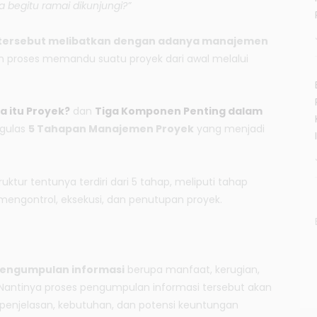
sa begitu ramai dikunjungi?”
 tersebut melibatkan dengan adanya manajemen
 proses memandu suatu proyek dari awal melalui
a itu Proyek?
dan
Tiga Komponen Penting dalam
ngulas
5 Tahapan Manajemen Proyek
yang menjadi
ktur tentunya terdiri dari 5 tahap, meliputi tahap
mengontrol, eksekusi, dan penutupan proyek.
engumpulan informasi
berupa manfaat, kerugian,
. Nantinya proses pengumpulan informasi tersebut akan
 penjelasan, kebutuhan, dan potensi keuntungan