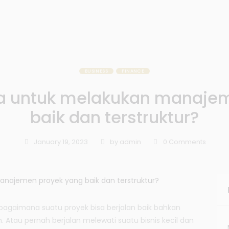
BUSINESS
FINANCE
a untuk melakukan manajem
baik dan terstruktur?
January 19, 2023
by
admin
0
Comments
agaimana suatu proyek bisa berjalan baik bahkan
 Atau pernah berjalan melewati suatu bisnis kecil dan