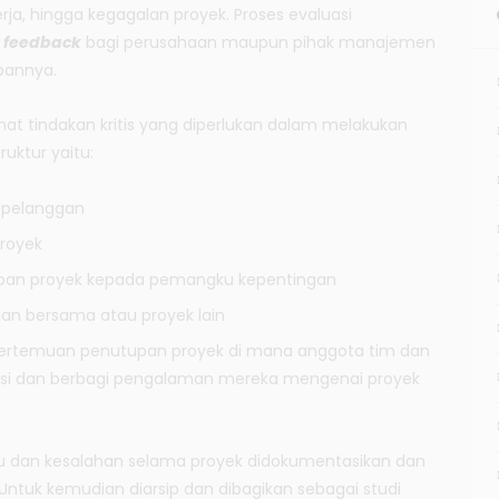
rja, hingga kegagalan proyek. Proses evaluasi
n
feedback
bagi perusahaan maupun pihak manajemen
pannya.
ihat tindakan kritis yang diperlukan dalam melakukan
uktur yaitu:
i pelanggan
royek
pan proyek kepada pemangku kepentingan
an bersama atau proyek lain
ertemuan penutupan proyek di mana anggota tim dan
asi dan berbagi pengalaman mereka mengenai proyek
u dan kesalahan selama proyek didokumentasikan dan
Untuk kemudian diarsip dan dibagikan sebagai studi