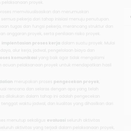
 pelaksanaan proyek.
roses memvisualisasikan dan merumuskan
i semua pekerja dari tahap inisiasi menuju penutupan.
aan tugas dan fungsi pekerja, merancang struktur dan
n anggaran proyek, serta penilaian risiko proyek.
s
implentasian proses kerja
dalam suatu proyek. Mulai
ya, alur kerja, jadwal, pengelolaan biaya dan
oses komunikasi
yang baik agar tidak mengalami
acuan pelaksanaan proyek untuk mendapatkan hasil
alian
merupakan proses
pengecekan proyek
,
suai rencana dan selaras dengan apa yang telah
asa dilakukan dalam tahap ini adalah pengecekan
 tenggat waktu jadwal, dan kualitas yang dihasilkan dari
es menutup sekaligus
evaluasi
seluruh aktivitas
seluruh aktivitas yang terjadi dalam pelaksanaan proyek,