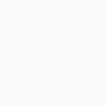
 TEAM
SERVICES
ARTICLES
CONTACT US
uk
en
an
..