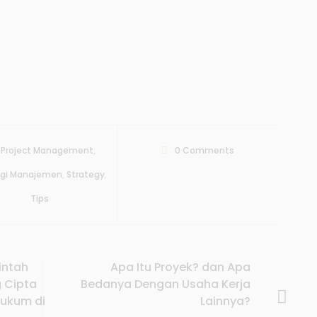
Project Management
,
0
Comments
egi Manajemen
,
Strategy
,
Tips
intah
Apa Itu Proyek? dan Apa
 Cipta
Bedanya Dengan Usaha Kerja
hukum di
Lainnya?