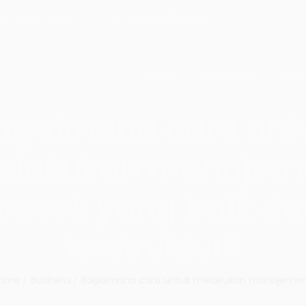
ri : 09:00 - 18:00
+62 21 3192 3933
HOME
ABOUT US
OUR
agaimana cara unt
elakukan manajem
royek yang baik d
terstruktur?
ome
Business
Bagaimana cara untuk melakukan manajemen.