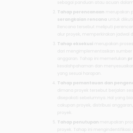
sebagai panduan atau acuan dalam
Tahap perencanaan
merupakan p
serangkaian rencana
untuk diikut
Rencana tersebut meliputi perencan
alur proyek, memperkirakan jadwal da
Tahap eksekusi
merupakan prose
dari mengimplementasikan sumber da
anggaran. Tahap ini memerlukan
pr
kesalahpahaman dan menyesuaikan 
yang sesuai harapan.
Tahap pemantauan dan pengend
dimana proyek tersebut berjalan se
disepakati sebelumnya. Hal yang bi
cakupan proyek, distribusi anggaran,
proyek.
Tahap penutupan
merupakan pros
proyek. Tahap ini mengindentifikasi 