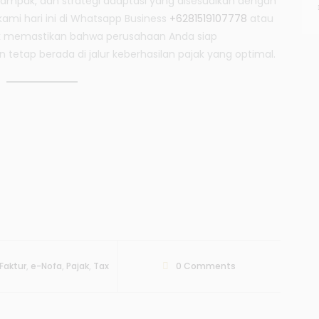
 dampak, dan strategi adaptasi yang disesuaikan dengan
a
mi hari ini di Whatsapp Business
+6281519107778
atau
k
t
 memastikan bahwa perusahaan Anda siap
u
etap berada di jalur keberhasilan pajak yang optimal.
r
3
.
2
Faktur
,
e-Nofa
,
Pajak
,
Tax
0
Comments