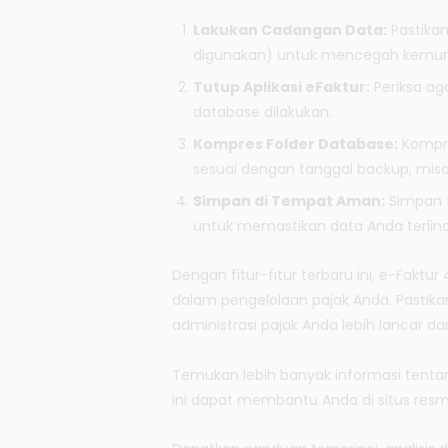
Lakukan Cadangan Data:
Pastika
digunakan) untuk mencegah kemung
Tutup Aplikasi eFaktur:
Periksa aga
database dilakukan.
Kompres Folder Database:
Kompre
sesuai dengan tanggal backup, mis
Simpan di Tempat Aman:
Simpan f
untuk memastikan data Anda terlind
Dengan fitur-fitur terbaru ini, e-Faktu
dalam pengelolaan pajak Anda. Pastik
administrasi pajak Anda lebih lancar dan
Temukan lebih banyak informasi tenta
ini dapat membantu Anda di situs resm