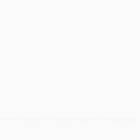
ri : 09:00 - 18:00
+62 21 3192 3933
HOME
ABOUT US
OUR
ur Terbaru e-Faktur 
maksimalkan Efisie
Pajak Anda
Home
Business
Fitur Terbaru e-Faktur 4.0: Memaksimalkan...