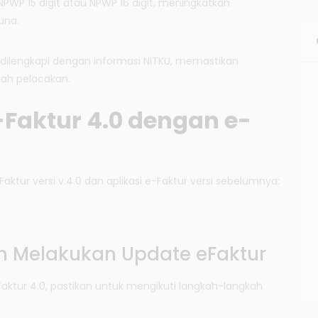
P 15 digit atau NPWP 16 digit, meningkatkan
una.
dilengkapi dengan informasi NITKU, memastikan
ah pelacakan.
Faktur 4.0 dengan e-
Faktur versi v.4.0 dan aplikasi e-Faktur versi sebelumnya:
T
a
m Melakukan Update eFaktur
b
e
l
ktur 4.0, pastikan untuk mengikuti langkah-langkah
P
e