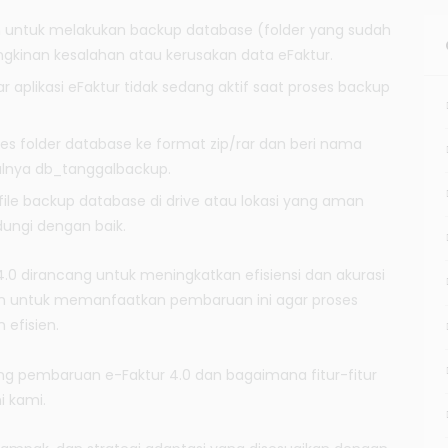
r
b
n untuk melakukan backup database (folder yang sudah
e
kinan kesalahan atau kerusakan data eFaktur.
d
a
r aplikasi eFaktur tidak sedang aktif saat proses backup
a
n
e
s folder database ke format zip/rar dan beri nama
-
alnya db_tanggalbackup.
F
a
ile backup database di drive atau lokasi yang aman
k
ungi dengan baik.
t
u
r
r 4.0 dirancang untuk meningkatkan efisiensi dan akurasi
4
an untuk memanfaatkan pembaruan ini agar proses
.
0
 efisien.
d
a
ng pembaruan e-Faktur 4.0 dan bagaimana fitur-fitur
n
i kami.
e
-
F