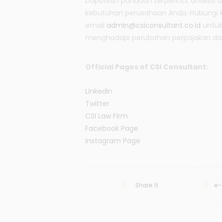
Dapatkan panduan terperinci, analisis
kebutuhan perusahaan Anda. Hubungi ka
email
admin@csiconsultant.co.id
untuk
menghadapi perubahan perpajakan dan t
Official Pages of CSI Consultant:
LinkedIn
Twitter
CSI Law Firm
Facebook Page
Instagram Page
e-
Share It