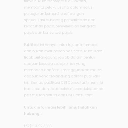
firma hukum terintegrasi di Jakarta,
membantu pelaku usaha dalam solusi
perpajakan komprehensif dengan
spesialisasi di bidang pemeriksaan dan
kepatuhan pajak, penyelesaian sengketa
pajak dan konsultasi pajak.
Publikasi ini hanya untuk tujuan informasi
dan bukan merupakan nasihat hukum. Kami
tidak bertanggung jawab dalam bentuk
apapun kepada setiap pihak yang
membaca dan/atau menggunakan materi
apapun yang terkandung dalam publikasi
ini. Semua publikasi CSI Consultant memiliki
hak cipta dan tidak boleh direproduksi tanpa
persetujuan tertulis dari CSI Consultant.
Untuk informasi lebih lanjut silahkan
hubungi:
(62)21 3192 3933