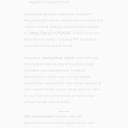
kegiatan pengawasan.
Untuk kelengkapan dokumen Program
Pengurangan Sanksi Administrasi Kanwil DJP
Jakbar dapat diakses pada tautan berikut
ini:
https://bit.ly/m/PSA090
. Untuk informasi
lebih lanjut silakan hubungi KPP Terdaftar
atau konsultan pajak Anda.
Dapatkan
konsultasi
,
opini
dan advisory
perpajakan terbaik dari konsultan pajak
terdaftar dan tersertifikasi. Pastikan
perusahaan Anda siap menghadapi
perubahan perpajakan dan tetap berada di
jalur keberhasilan pajak yang optimal. Jika
Anda memiliki pertanyaan, jangan ragu
untuk menghubungi kami.
CSI Consultant
adalah sebuah
perusahaan konsultan pajak, bisnis dan