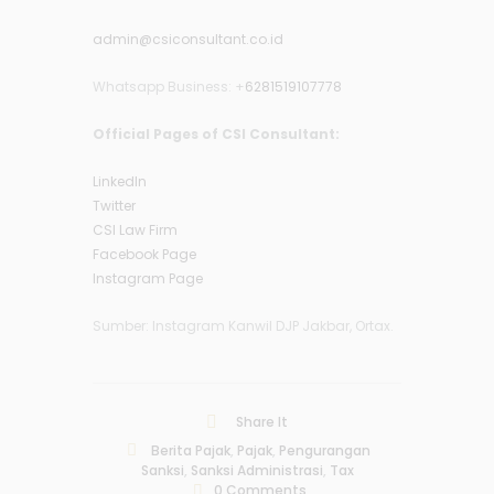
admin@csiconsultant.co.id
Whatsapp Business: +
6281519107778
Official Pages of CSI Consultant:
LinkedIn
Twitter
CSI Law Firm
Facebook Page
Instagram Page
Sumber: Instagram Kanwil DJP Jakbar, Ortax.
Share It
Berita Pajak
,
Pajak
,
Pengurangan
Sanksi
,
Sanksi Administrasi
,
Tax
0
Comments