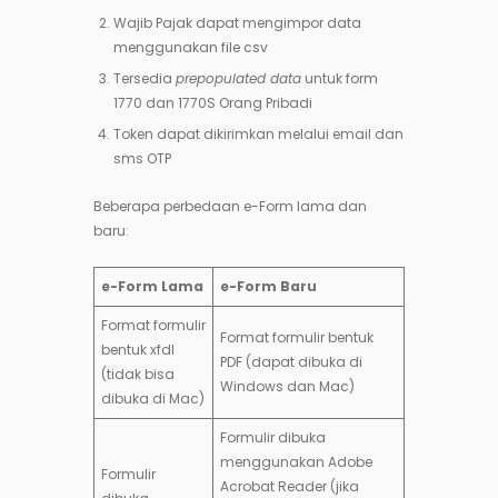
Wajib Pajak dapat mengimpor data
menggunakan file csv
Tersedia
prepopulated data
untuk form
1770 dan 1770S Orang Pribadi
Token dapat dikirimkan melalui email dan
sms OTP
Beberapa perbedaan e-Form lama dan
baru:
e-Form Lama
e-Form Baru
Format formulir
Format formulir bentuk
bentuk xfdl
PDF (dapat dibuka di
(tidak bisa
Windows dan Mac)
dibuka di Mac)
Formulir dibuka
menggunakan Adobe
Formulir
Acrobat Reader (jika