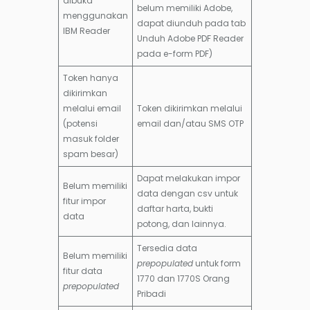
dibuka
belum memiliki Adobe,
menggunakan
dapat diunduh pada tab
IBM Reader
Unduh Adobe PDF Reader
pada e-form PDF)
Token hanya
dikirimkan
melalui email
Token dikirimkan melalui
(potensi
email dan/atau SMS OTP
masuk folder
spam besar)
Dapat melakukan impor
Belum memiliki
data dengan csv untuk
fitur impor
daftar harta, bukti
data
potong, dan lainnya.
Tersedia data
Belum memiliki
prepopulated
untuk form
fitur data
1770 dan 1770S Orang
prepopulated
Pribadi