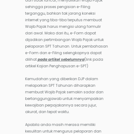
dan tidak lancar, menyulitkan Wajib Pajak
sehingga proses pengisian e-Filing
terganggu, bahkan tak jarang koneksi
internet yang tiba-tiba terputus membuat
Wajib Pajak harus mengisi ulang formulir
dari awal. Maka dari itu, e-Form dapat
dijadikan pertimbangan Wajib Pajak untuk
pelaporan SPT Tahunan. Untuk pembahasan
e-Form dan e-Filing selengkapnya dapat
dilihat
pada artikel sebelumnya
(link pada
artikel Kajian Penghapusan e-SPT)
Kemudahan yang diberikan DJP dalam
melaporkan SPT Tahunan diharapkan
membuat Wajib Pajak semakin sadar dan
bertanggungjawab untuk menyampaikan
kewajiban perpajakannya secara jujur,
akurat, dan tepat waktu.
Apabila anda masih merasa memiliki
kesulitan untuk mengurus pelaporan dan