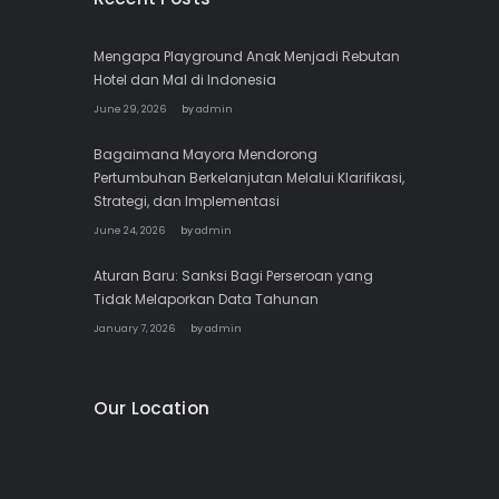
Mengapa Playground Anak Menjadi Rebutan
Hotel dan Mal di Indonesia
June 29, 2026
by
admin
Bagaimana Mayora Mendorong
Pertumbuhan Berkelanjutan Melalui Klarifikasi,
Strategi, dan Implementasi
June 24, 2026
by
admin
Aturan Baru: Sanksi Bagi Perseroan yang
Tidak Melaporkan Data Tahunan
January 7, 2026
by
admin
Our Location