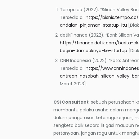
Tempo.co (2022). “Silicon Valley Bank
Tersedia di:
https://bisnis.tempo.co
andalan-pinjaman-startup-itu
[Diak
detikFinance (2022). “Bank Silicon V
https://finance.detik.com/berita-e
begini-dampaknya-ke-startup
[Diak
CNN Indonesia (2022). “Foto: Antrean
Tersedia di:
https://www.cnnindone
antrean-nasabah-silicon-valley-b
Maret 2023].
CSI Consultant
, sebuah perusahaan ko
membantu pelaku usaha dalam mengat
dalam pengurusan ketenagakerjaan, hubu
sengketa baik secara litigasi maupun no
pertanyaan, jangan ragu untuk mengh