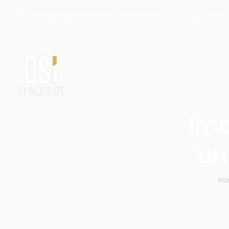
Gedung Jaya lt. 5, Jl. M.H. Thamrin No. 12
Mon - F
Imb
un
Ho