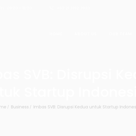
ri : 09:00 - 18:00
+62 21 3192 3933
HOME
ABOUT US
OUR TEAM
as SVB: Disrupsi K
tuk Startup Indones
me
Business
Imbas SVB: Disrupsi Kedua untuk Startup Indones