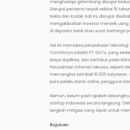
menghadapi gelombang disrupsi kedua
Disrupsi pertama terjadi sekitar 15 tahu
Nokia dan Kodak. Kali ini, disrupsi dis
mengakibatkan investor menarik uang m
di deposito bank atau surat berharga p
Hal ini memaksa perusahaan teknologi u
Contohnya adalah PT GoTo, yang sed
biaya duplikasi, dan berfokus pada bisn
Perusahaan internet raksasa, seperti 
memangkas kembali 10.000 karyawan. 
para pelaku bisnis online, pengguna bis
Namun, belum pasti apakah kebangkru
startup Indonesia secara langsung. Ole
langkah mitigasi yang tepat untuk me
Rujukan: