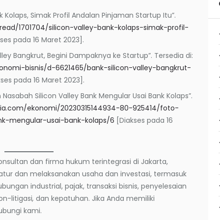
 Kolaps, Simak Profil Andalan Pinjaman Startup Itu”.
/read/1701704/silicon-valley-bank-kolaps-simak-profil-
ses pada 16 Maret 2023].
alley Bangkrut, Begini Dampaknya ke Startup”. Tersedia di:
konomi-bisnis/d-6621465/bank-silicon-valley-bangkrut-
ses pada 16 Maret 2023].
 Nasabah Silicon Valley Bank Mengular Usai Bank Kolaps”.
sia.com/ekonomi/20230315144934-80-925414/foto-
ank-mengular-usai-bank-kolaps/6
[Diakses pada 16
nsultan dan firma hukum terintegrasi di Jakarta,
ur dan melaksanakan usaha dan investasi, termasuk
ngan industrial, pajak, transaksi bisnis, penyelesaian
n-litigasi
,
dan kepatuhan. Jika Anda memiliki
ubungi kami.