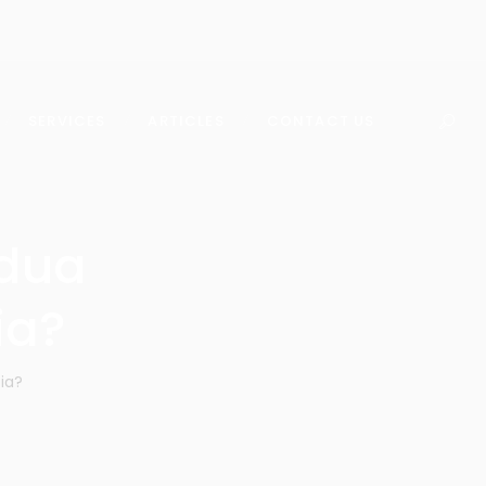
SERVICES
ARTICLES
CONTACT US
edua
ia?
ia?