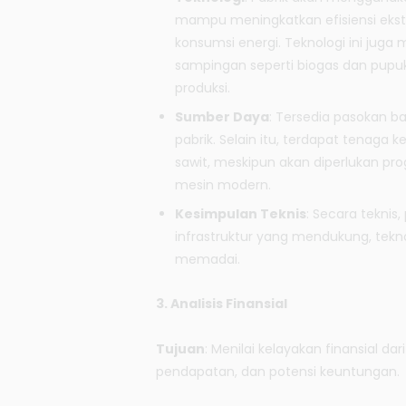
mampu meningkatkan efisiensi ekst
konsumsi energi. Teknologi ini jug
sampingan seperti biogas dan pupuk
produksi.
Sumber Daya
: Tersedia pasokan ba
pabrik. Selain itu, terdapat tenaga 
sawit, meskipun akan diperlukan pr
mesin modern.
Kesimpulan Teknis
: Secara teknis
infrastruktur yang mendukung, tekn
memadai.
3. Analisis Finansial
Tujuan
: Menilai kelayakan finansial d
pendapatan, dan potensi keuntungan.