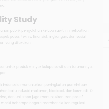
ru.
ity Study
gunan pabrik pengolahan kelapa sawit ini melibatkan
pek pasar, teknis, finansial, lingkungan, dan sosial.
kan yang dilakukan:
asar untuk produk minyak kelapa sawit dan turunannya,
por.
tik Indonesia menunjukkan peningkatan permintaan
han baku industri makanan, biodiesel, dan kosmetik. Di
 China, dan Uni Eropa juga menunjukkan tren positif
t, meski beberapa negara memberlakukan regulasi