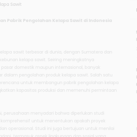
 Pabrik Pengolahan Kelapa Sawit di Indonesia
kelapa sawit terbesar di dunia, dengan Sumatera dan
kebunan kelapa sawit. Seiring meningkatnya
i pasar domestik maupun internasional, banyak
r dalam pengolahan produk kelapa sawit. Salah satu
, berencana untuk membangun pabrik pengolahan kelapa
ngkatkan kapasitas produksi dan memenuhi permintaan
i, perusahaan menyadari bahwa diperlukan studi
komprehensif untuk menentukan apakah proyek
dan operasional. Studi ini juga bertujuan untuk menilai
adapi, termasuk aspek lingkungan dan sosial yang