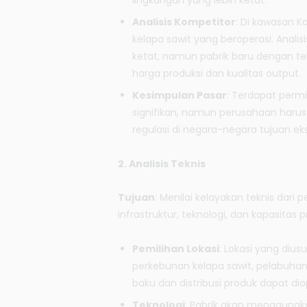
lingkungan yang lebih ketat.
Analisis Kompetitor
: Di kawasan K
kelapa sawit yang beroperasi. Anali
ketat, namun pabrik baru dengan tek
harga produksi dan kualitas output.
Kesimpulan Pasar
: Terdapat perm
signifikan, namun perusahaan haru
regulasi di negara-negara tujuan ek
2. Analisis Teknis
Tujuan
: Menilai kelayakan teknis dari
infrastruktur, teknologi, dan kapasitas p
Pemilihan Lokasi
: Lokasi yang dius
perkebunan kelapa sawit, pelabuhan,
baku dan distribusi produk dapat di
Teknologi
: Pabrik akan menggunaka