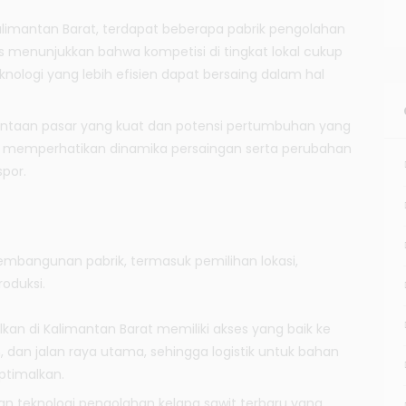
alimantan Barat, terdapat beberapa pabrik pengolahan
sis menunjukkan bahwa kompetisi di tingkat lokal cukup
nologi yang lebih efisien dapat bersaing dalam hal
intaan pasar yang kuat dan potensi pertumbuhan yang
s memperhatikan dinamika persaingan serta perubahan
spor.
 pembangunan pabrik, termasuk pemilihan lokasi,
roduksi.
ulkan di Kalimantan Barat memiliki akses yang baik ke
 dan jalan raya utama, sehingga logistik untuk bahan
optimalkan.
n teknologi pengolahan kelapa sawit terbaru yang