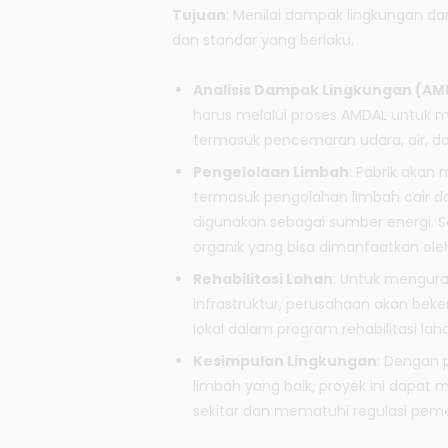
Tujuan
: Menilai dampak lingkungan da
dan standar yang berlaku.
Analisis Dampak Lingkungan (AM
harus melalui proses AMDAL untuk m
termasuk pencemaran udara, air, da
Pengelolaan Limbah
: Pabrik aka
termasuk pengolahan limbah cair d
digunakan sebagai sumber energi. Se
organik yang bisa dimanfaatkan oleh
Rehabilitasi Lahan
: Untuk mengur
infrastruktur, perusahaan akan be
lokal dalam program rehabilitasi la
Kesimpulan Lingkungan
: Dengan 
limbah yang baik, proyek ini dapat
sekitar dan mematuhi regulasi peme