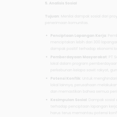
5. Analisis Sosial
Tujuan
: Menilai dampak sosial dari p
penerimaan komunitas.
Penciptaan Lapangan Kerja
: Pem
menciptakan lebih dari 300 lapangan
dampak positif terhadap ekonomi l
Pemberdayaan Masyarakat
: PT 
lokal dalam program pemberdayaan s
perkebunan kelapa sawit rakyat, gun
Potensi Konflik
: Untuk menghindar
lokal lainnya, perusahaan melakuk
dan memastikan bahwa semua periz
Kesimpulan Sosial
: Dampak sosial 
terhadap penciptaan lapangan ker
harus terus memantau potensi konf