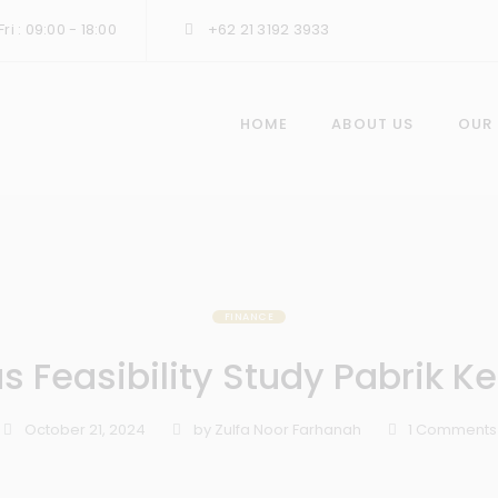
ri : 09:00 - 18:00
+62 21 3192 3933
HOME
ABOUT US
OUR
FINANCE
s Feasibility Study Pabrik K
October 21, 2024
by
Zulfa Noor Farhanah
1
Comments