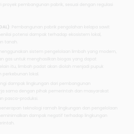
ri proyek pembangunan pabrik, sesuai dengan regulasi
DAL)
: Pembangunan pabrik pengolahan kelapa sawit
enilai potensi dampak terhadap ekosistem lokal,
n tanah.
n menggunakan sistem pengelolaan limbah yang modern,
an gas untuk menghasilkan biogas yang dapat
lain itu, limbah padat akan diolah menjadi pupuk
 perkebunan lokal.
angi dampak lingkungan dari pembangunan
kerja sama dengan pihak pemerintah dan masyarakat
han pasca-produksi.
penerapan teknologi ramah lingkungan dan pengelolaan
 meminimalkan dampak negatif terhadap lingkungan
rintah.