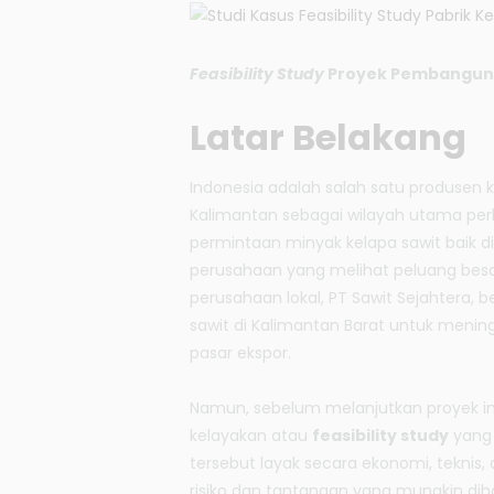
Feasibility Study
Proyek Pembangunan
Latar Belakang
Indonesia adalah salah satu produsen 
Kalimantan sebagai wilayah utama per
permintaan minyak kelapa sawit baik d
perusahaan yang melihat peluang besa
perusahaan lokal, PT Sawit Sejahtera
sawit di Kalimantan Barat untuk meni
pasar ekspor.
Namun, sebelum melanjutkan proyek in
kelayakan atau
feasibility study
yang 
tersebut layak secara ekonomi, teknis, 
risiko dan tantangan yang mungkin dih