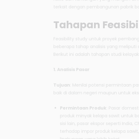
terkait dengan pembangunan pabrik ba
Tahapan Feasibil
Feasibility study untuk proyek pemban
beberapa tahap analisis yang meliputi as
Berikut ini adalah tahapan studi kelaya
1. Analisis Pasar
Tujuan
: Menilai potensi permintaan p
baik di dalam negeri maupun untuk eks
Permintaan Produk
: Pasar domes
produk minyak kelapa sawit untuk ba
sisi lain, pasar ekspor seperti India,
terhadap impor produk kelapa sawi