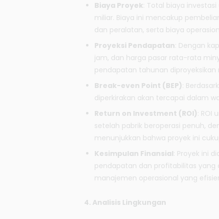
Biaya Proyek
: Total biaya investa
miliar. Biaya ini mencakup pembeli
dan peralatan, serta biaya operasion
Proyeksi Pendapatan
: Dengan kap
jam, dan harga pasar rata-rata miny
pendapatan tahunan diproyeksikan m
Break-even Point (BEP)
: Berdasar
diperkirakan akan tercapai dalam wa
Return on Investment (ROI)
: ROI 
setelah pabrik beroperasi penuh, den
menunjukkan bahwa proyek ini cuk
Kesimpulan Finansial
: Proyek ini 
pendapatan dan profitabilitas yang 
manajemen operasional yang efisien 
4. Analisis Lingkungan