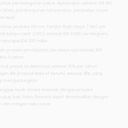
si untuk pembangunan pabrik diperkirakan sebesar IDR 150
an lahan, pembangunan infrastruktur, pembelian mesin
al awal.
asitas produksi 100 ton Tandan Buah Segar (TBS) per
ak kelapa sawit (CPO) sebesar IDR 9.000 per kilogram,
encapai IDR 300 miliar.
kan proyeksi pendapatan dan biaya operasional, BEP
ktu 5 tahun.
untuk proyek ini diestimasi sebesar 20% per tahun
gan IRR (Internal Rate of Return) sebesar 18%, yang
up menguntungkan.
dianggap layak secara finansial, dengan proyeksi
cukup baik. Risiko finansial dapat diminimalkan dengan
dan mitigasi risiko pasar.