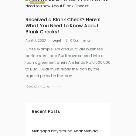
LEGAL
Received a Blank Check? Here’s
What You Need to Know About
Blank Checks!
April 17, 2023
in
Legal
0
Comments
Case example: Ani and Budi are business
partners. Ani and Budi have entered into a
loan agreement where Ani lends Rp10,000,000
to Budi. Budi must repay the loan by the
agreed period in the loan...
Read more
Recent Posts
Mengapa Playground Anak Menjadi