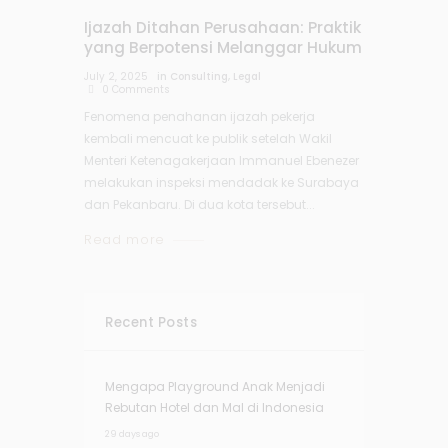
Ijazah Ditahan Perusahaan: Praktik
yang Berpotensi Melanggar Hukum
July 2, 2025
in
Consulting
,
Legal
0
Comments
Fenomena penahanan ijazah pekerja
kembali mencuat ke publik setelah Wakil
Menteri Ketenagakerjaan Immanuel Ebenezer
melakukan inspeksi mendadak ke Surabaya
dan Pekanbaru. Di dua kota tersebut...
Read more
Recent Posts
Mengapa Playground Anak Menjadi
Rebutan Hotel dan Mal di Indonesia
29 days ago