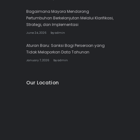
Bagaimana Mayora Mendorong
Pertumbuhan Berkelanjutan Melalui Klarifikasi,
Strategi, dan Implementasi
June 24, 2026
by
admin
Aturan Baru: Sanksi Bagi Perseroan yang
Tidak Melaporkan Data Tahunan
January 7, 2026
by
admin
Our Location