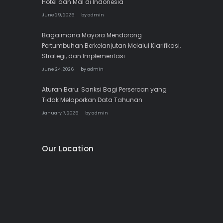
Hotel dan Mal di Indonesia
June 29, 2026
by
admin
Bagaimana Mayora Mendorong
Pertumbuhan Berkelanjutan Melalui Klarifikasi,
Strategi, dan Implementasi
June 24, 2026
by
admin
Aturan Baru: Sanksi Bagi Perseroan yang
Tidak Melaporkan Data Tahunan
January 7, 2026
by
admin
Our Location