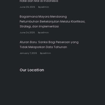
Hotel dan Mal di Indonesia
June 29, 2026
by
admin
Bagaimana Mayora Mendorong
Pertumbuhan Berkelanjutan Melalui Klarifikasi,
Strategi, dan Implementasi
June 24, 2026
by
admin
Aturan Baru: Sanksi Bagi Perseroan yang
Tidak Melaporkan Data Tahunan
January 7, 2026
by
admin
Our Location