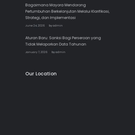
Bagaimana Mayora Mendorong
Pertumbuhan Berkelanjutan Melalui Klarifikasi,
Strategi, dan Implementasi
June 24, 2026
by
admin
Aturan Baru: Sanksi Bagi Perseroan yang
Tidak Melaporkan Data Tahunan
January 7, 2026
by
admin
Our Location