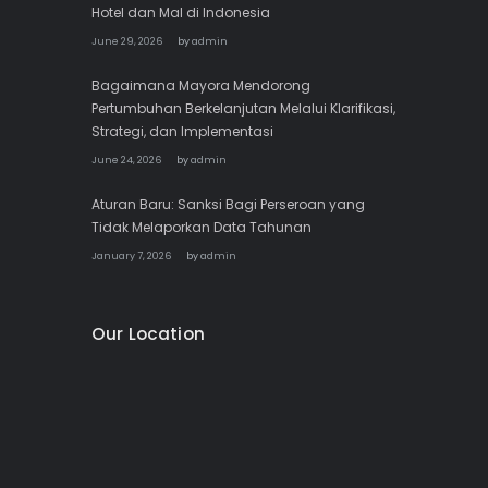
Hotel dan Mal di Indonesia
June 29, 2026
by
admin
Bagaimana Mayora Mendorong
Pertumbuhan Berkelanjutan Melalui Klarifikasi,
Strategi, dan Implementasi
June 24, 2026
by
admin
Aturan Baru: Sanksi Bagi Perseroan yang
Tidak Melaporkan Data Tahunan
January 7, 2026
by
admin
Our Location